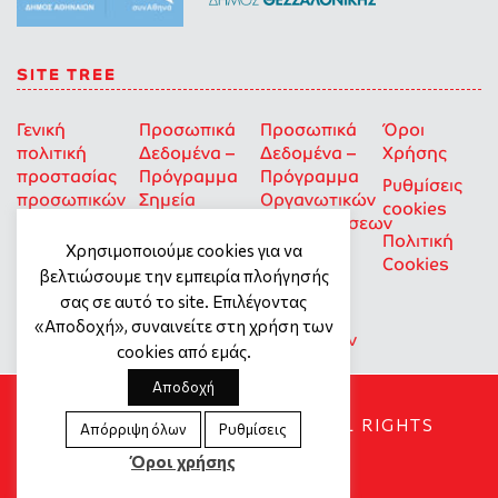
SITE TREE
Γενική
Προσωπικά
Προσωπικά
Όροι
πολιτική
Δεδομένα –
Δεδομένα –
Χρήσης
προστασίας
Πρόγραμμα
Πρόγραμμα
Ρυθμίσεις
προσωπικών
Σημεία
Οργανωτικών
cookies
δεδομένων
Στήριξης
Επιχορηγήσεων
Πολιτική
για Οκοιπ
Χρησιμοποιούμε cookies για να
Cookies
που δρουν
βελτιώσουμε την εμπειρία πλοήγησής
για την
σας σε αυτό το site. Επιλέγοντας
Ισότητα
«Αποδοχή», συναινείτε στη χρήση των
των Φύλων
cookies από εμάς.
Αποδοχή
SOCIAL DYNAMO © 2018. ALL RIGHTS
Απόρριψη όλων
Ρυθμίσεις
RESERVED
Όροι χρήσης
Created by
Tool