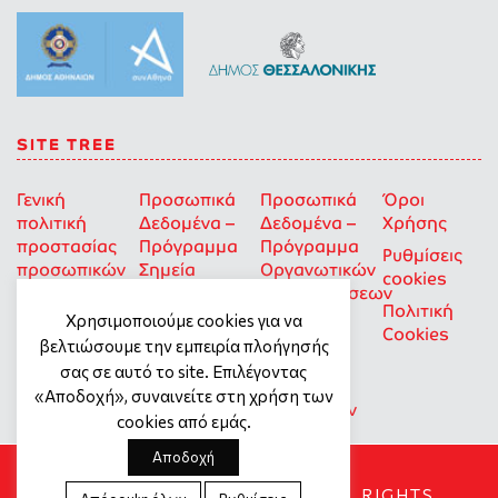
SITE TREE
Γενική
Προσωπικά
Προσωπικά
Όροι
πολιτική
Δεδομένα –
Δεδομένα –
Χρήσης
προστασίας
Πρόγραμμα
Πρόγραμμα
Ρυθμίσεις
προσωπικών
Σημεία
Οργανωτικών
cookies
δεδομένων
Στήριξης
Επιχορηγήσεων
Πολιτική
για Οκοιπ
Χρησιμοποιούμε cookies για να
Cookies
που δρουν
βελτιώσουμε την εμπειρία πλοήγησής
για την
σας σε αυτό το site. Επιλέγοντας
Ισότητα
«Αποδοχή», συναινείτε στη χρήση των
των Φύλων
cookies από εμάς.
Αποδοχή
SOCIAL DYNAMO © 2018. ALL RIGHTS