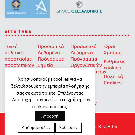
SITE TREE
Γενική
Προσωπικά
Προσωπικά
Όροι
πολιτική
Δεδομένα –
Δεδομένα –
Χρήσης
προστασίας
Πρόγραμμα
Πρόγραμμα
Ρυθμίσεις
προσωπικών
Σημεία
Οργανωτικών
cookies
δεδομένων
Στήριξης
Επιχορηγήσεων
Πολιτική
για Οκοιπ
Χρησιμοποιούμε cookies για να
Cookies
που δρουν
βελτιώσουμε την εμπειρία πλοήγησής
για την
σας σε αυτό το site. Επιλέγοντας
Ισότητα
«Αποδοχή», συναινείτε στη χρήση των
των Φύλων
cookies από εμάς.
Αποδοχή
SOCIAL DYNAMO © 2018. ALL RIGHTS
Απόρριψη όλων
Ρυθμίσεις
RESERVED