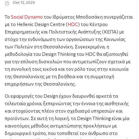
Οκτ 12, 2020
Το
Social Dynamo
του Ιδρύματος Μποδοσάκη συνεργάζεται
με το Hellenic Design Centre (
HDC
) του Κέντρου
Επιχειρηματικής και Πολιτιστικής Ανάπτυξης (ΚΕΠΑ) με
στόχο την ενδυνάμωση των οργανώσεων της Κοινωνίας
των Πολιτών στη Θεσσαλονίκη. Συγκεκριμένα, η
μεθοδολογία του Design Thinking του HDC θα αξιοποιηθεί
για την επίλυση δυσκολιών που αντιμετωπίζουν σχετικά με
τη συνολική τους εικόνα και τον ρόλο τους στην κοινωνία
της Θεσσαλονίκης με τη βοήθεια και τη συμμετοχή
επιχειρήσεων της Θεσσαλονίκης.
Oι εφαρμογές του Design έχουν διευρυνθεί αρκετά τα
τελευταία χρόνια, ξεπερνώντας την έννοια της αισθητικής
και στοχεύοντας πλέον στον σχεδιασμό υπηρεσιών και
προϊόντων. Σε αυτή τη λογική, το Design Thinking είναι μία
καινοτόμος μέθοδος αντιμετώπισης προκλήσεων με
δημιουργικό τρόπο, που τοποθετεί τον άνθρωπο στο