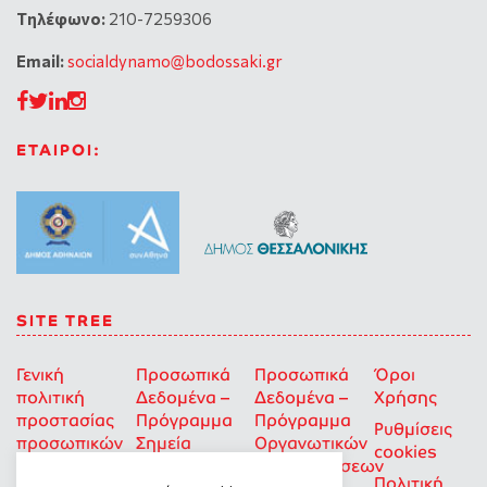
Tηλέφωνο:
210-7259306
Email:
socialdynamo@bodossaki.gr
ΕΤΑΙΡΟΙ:
SITE TREE
Γενική
Προσωπικά
Προσωπικά
Όροι
πολιτική
Δεδομένα –
Δεδομένα –
Χρήσης
προστασίας
Πρόγραμμα
Πρόγραμμα
Ρυθμίσεις
προσωπικών
Σημεία
Οργανωτικών
cookies
δεδομένων
Στήριξης
Επιχορηγήσεων
Πολιτική