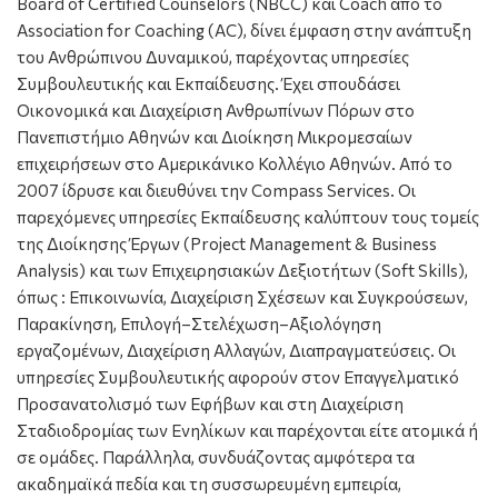
Board of Certified Counselors (NBCC) και Coach από το
Association for Coaching (AC), δίνει έμφαση στην ανάπτυξη
του Ανθρώπινου Δυναμικού, παρέχοντας υπηρεσίες
Συμβουλευτικής και Εκπαίδευσης. Έχει σπουδάσει
Οικονομικά και Διαχείριση Ανθρωπίνων Πόρων στο
Πανεπιστήμιο Αθηνών και Διοίκηση Μικρομεσαίων
επιχειρήσεων στο Αμερικάνικο Κολλέγιο Αθηνών. Από το
2007 ίδρυσε και διευθύνει την Compass Services. Οι
παρεχόμενες υπηρεσίες Εκπαίδευσης καλύπτουν τους τομείς
της Διοίκησης Έργων (Project Management & Business
Analysis) και των Επιχειρησιακών Δεξιοτήτων (Soft Skills),
όπως : Επικοινωνία, Διαχείριση Σχέσεων και Συγκρούσεων,
Παρακίνηση, Επιλογή–Στελέχωση–Αξιολόγηση
εργαζομένων, Διαχείριση Αλλαγών, Διαπραγματεύσεις. Οι
υπηρεσίες Συμβουλευτικής αφορούν στον Επαγγελματικό
Προσανατολισμό των Εφήβων και στη Διαχείριση
Σταδιοδρομίας των Ενηλίκων και παρέχονται είτε ατομικά ή
σε ομάδες. Παράλληλα, συνδυάζοντας αμφότερα τα
ακαδημαϊκά πεδία και τη συσσωρευμένη εμπειρία,