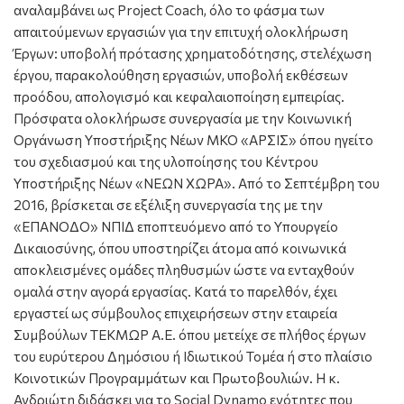
αναλαμβάνει ως Project Coach, όλο το φάσμα των
απαιτούμενων εργασιών για την επιτυχή ολοκλήρωση
Έργων: υποβολή πρότασης χρηματοδότησης, στελέχωση
έργου, παρακολούθηση εργασιών, υποβολή εκθέσεων
προόδου, απολογισμό και κεφαλαιοποίηση εμπειρίας.
Πρόσφατα ολοκλήρωσε συνεργασία με την Κοινωνική
Οργάνωση Υποστήριξης Νέων ΜΚΟ «ΑΡΣΙΣ» όπου ηγείτο
του σχεδιασμού και της υλοποίησης του Κέντρου
Υποστήριξης Νέων «ΝΕΩΝ ΧΩΡΑ». Από το Σεπτέμβρη του
2016, βρίσκεται σε εξέλιξη συνεργασία της με την
«ΕΠΑΝΟΔΟ» ΝΠΙΔ εποπτευόμενο από το Υπουργείο
Δικαιοσύνης, όπου υποστηρίζει άτομα από κοινωνικά
αποκλεισμένες ομάδες πληθυσμών ώστε να ενταχθούν
ομαλά στην αγορά εργασίας. Κατά το παρελθόν, έχει
εργαστεί ως σύμβουλος επιχειρήσεων στην εταιρεία
Συμβούλων ΤΕΚΜΩΡ Α.Ε. όπου μετείχε σε πλήθος έργων
του ευρύτερου Δημόσιου ή Ιδιωτικού Τομέα ή στο πλαίσιο
Κοινοτικών Προγραμμάτων και Πρωτοβουλιών. Η κ.
Ανδριώτη διδάσκει για το Social Dynamo ενότητες που