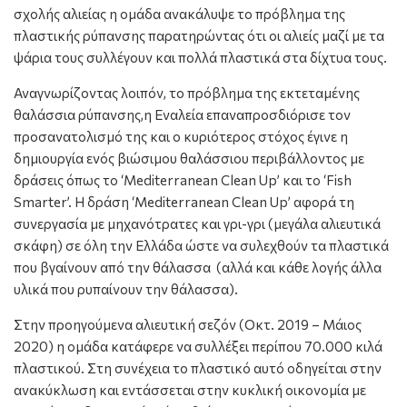
σχολής αλιείας η ομάδα ανακάλυψε το πρόβλημα της
πλαστικής ρύπανσης παρατηρώντας ότι οι αλιείς μαζί με τα
ψάρια τους συλλέγουν και πολλά πλαστικά στα δίχτυα τους.
Αναγνωρίζοντας λοιπόν, το πρόβλημα της εκτεταμένης
θαλάσσια ρύπανσης,η Εναλεία επαναπροσδιόρισε τον
προσανατολισμό της και ο κυριότερος στόχος έγινε η
δημιουργία ενός βιώσιμου θαλάσσιου περιβάλλοντος με
δράσεις όπως το ‘Mediterranean Clean Up’ και το ‘Fish
Smarter’. Η δράση ‘Mediterranean Clean Up’ αφορά τη
συνεργασία με μηχανότρατες και γρι-γρι (μεγάλα αλιευτικά
σκάφη) σε όλη την Ελλάδα ώστε να συλεχθούν τα πλαστικά
που βγαίνουν από την θάλασσα (αλλά και κάθε λογής άλλα
υλικά που ρυπαίνουν την θάλασσα).
Στην προηγούμενα αλιευτική σεζόν (Οκτ. 2019 – Μάιος
2020) η ομάδα κατάφερε να συλλέξει περίπου 70.000 κιλά
πλαστικού. Στη συνέχεια το πλαστικό αυτό οδηγείται στην
ανακύκλωση και εντάσσεται στην κυκλική οικονομία με